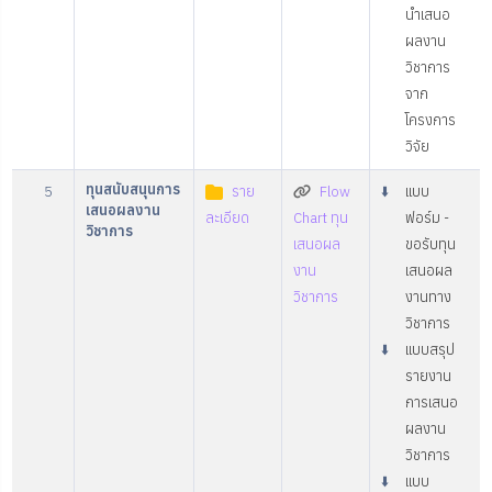
นำเสนอ
ผลงาน
วิชาการ
จาก
โครงการ
วิจัย
ทุนสนับสนุนการ
5
ราย
Flow
⬇️
แบบ
เสนอผลงาน
ละเอียด
Chart ทุน
ฟอร์ม -
วิชาการ
เสนอผล
ขอรับทุน
งาน
เสนอผล
วิชาการ
งานทาง
วิชาการ
⬇️
แบบสรุป
รายงาน
การเสนอ
ผลงาน
วิชาการ
⬇️
แบบ