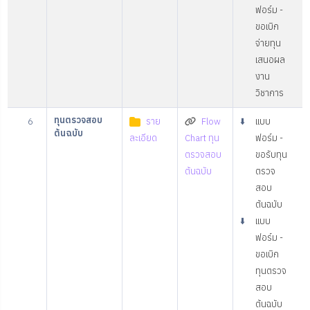
ฟอร์ม -
ขอเบิก
จ่ายทุน
เสนอผล
งาน
วิชาการ
ทุนตรวจสอบ
6
ราย
Flow
⬇️
แบบ
ต้นฉบับ
ละเอียด
Chart ทุน
ฟอร์ม -
ตรวจสอบ
ขอรับทุน
ต้นฉบับ
ตรวจ
สอบ
ต้นฉบับ
⬇️
แบบ
ฟอร์ม -
ขอเบิก
ทุนตรวจ
สอบ
ต้นฉบับ