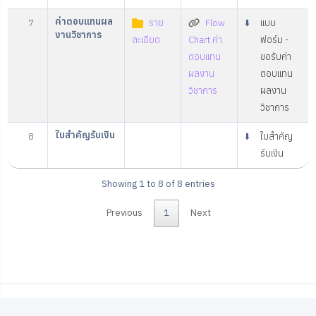
ค่าตอบแทนผล
7
ราย
Flow
⬇️
แบบ
งานวิชาการ
ละเอียด
Chart ค่า
ฟอร์ม -
ตอบแทน
ขอรับค่า
ผลงาน
ตอบแทน
วิชาการ
ผลงาน
วิชาการ
ใบสำคัญรับเงิน
8
⬇️
ใบสำคัญ
รับเงิน
Showing 1 to 8 of 8 entries
Previous
1
Next
© 2025 RAIS SOCCMU.
ภาษาไทย