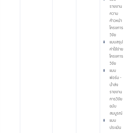
รายงาน
ความ
ก้าวหน้า
โครงการ
วิจัย
⬇️
แบบสรุป
ค่าใช้จ่าย
โครงการ
วิจัย
⬇️
แบบ
ฟอร์ม -
นำส่ง
รายงาน
การวิจัย
ฉบับ
สมบูรณ์
⬇️
แบบ
ประเมิน