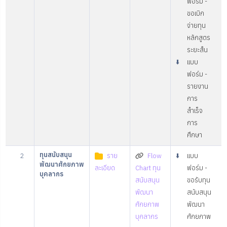
ฟอร์ม -
ขอเบิก
จ่ายทุน
หลักสูตร
ระยะสั้น
⬇️
แบบ
ฟอร์ม -
รายงาน
การ
สำเร็จ
การ
ศึกษา
ทุนสนับสนุน
2
ราย
Flow
⬇️
แบบ
พัฒนาศักยภาพ
ละเอียด
Chart ทุน
ฟอร์ม -
บุคลากร
สนับสนุน
ขอรับทุน
พัฒนา
สนับสนุน
ศักยภาพ
พัฒนา
บุคลากร
ศักยภาพ